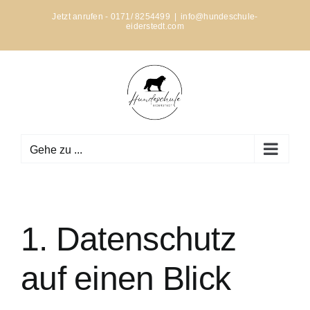
Zum
Jetzt anrufen - 0171/ 8254499
|
info@hundeschule-
eiderstedt.com
Inhalt
springen
Gehe zu ...
1. Datenschutz
auf einen Blick